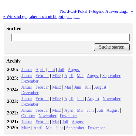
Nord-Ost-Pokal F-Jugend Auswertung... »
« Wir sind gut, aber noch nicht gut genug ...
Suchen
Archiv
2026:
|
|
|
|
Januar
April
Juni
Juli
August
|
|
|
|
|
|
|
Januar
Februar
März
April
Mai
August
September
2025:
Dezember
|
|
|
|
|
|
|
Januar
Februar
März
Mai
Juni
Juli
August
2024:
Dezember
|
|
|
|
|
|
|
Januar
Februar
März
April
Juni
August
November
2023:
Dezember
|
|
|
|
|
|
|
|
Januar
Februar
März
April
Mai
Juni
Juli
August
2022:
|
|
Oktober
November
Dezember
2021:
|
|
|
|
Januar
Februar
Mai
Juli
August
2020:
|
|
|
|
|
März
April
Mai
Juni
September
Dezember