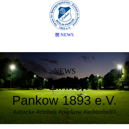
NEWS
NEWS
VfB Einheit zu
Pankow 1893 e.V.
#attacke #einheit #pankow #achtzehn93