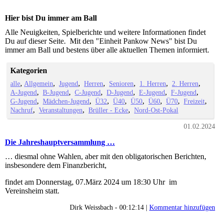
Hier bist Du immer am Ball
Alle Neuigkeiten, Spielberichte und weitere Informationen findet
Du auf dieser Seite. Mit den "Einheit Pankow News" bist Du
immer am Ball und bestens über alle aktuellen Themen informiert.
Kategorien
alle
Allgemein
Jugend
Herren
Senioren
1. Herren
2. Herren
A-Jugend
B-Jugend
C-Jugend
D-Jugend
E-Jugend
F-Jugend
G-Jugend
Mädchen-Jugend
Ü32
Ü40
Ü50
Ü60
Ü70
Freizeit
Nachruf
Veranstaltungen
Brüller - Ecke
Nord-Ost-Pokal
01.02.2024
Die Jahreshauptversammlung …
… diesmal ohne Wahlen, aber mit den obligatorischen Berichten,
insbesondere dem Finanzbericht,
findet am Donnerstag, 07.März 2024 um 18:30 Uhr im
Vereinsheim statt.
Dirk Weissbach - 00:12:14 |
Kommentar hinzufügen