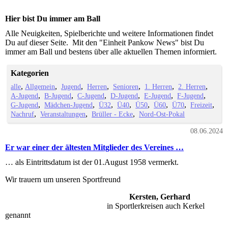
Hier bist Du immer am Ball
Alle Neuigkeiten, Spielberichte und weitere Informationen findet
Du auf dieser Seite. Mit den "Einheit Pankow News" bist Du
immer am Ball und bestens über alle aktuellen Themen informiert.
Kategorien
alle
Allgemein
Jugend
Herren
Senioren
1. Herren
2. Herren
A-Jugend
B-Jugend
C-Jugend
D-Jugend
E-Jugend
F-Jugend
G-Jugend
Mädchen-Jugend
Ü32
Ü40
Ü50
Ü60
Ü70
Freizeit
Nachruf
Veranstaltungen
Brüller - Ecke
Nord-Ost-Pokal
08.06.2024
Er war einer der ältesten Mitglieder des Vereines …
… als Eintrittsdatum ist der 01.August 1958 vermerkt.
Wir trauern um unseren Sportfreund
Kersten, Gerhard
in Sportlerkreisen auch Kerkel
genannt