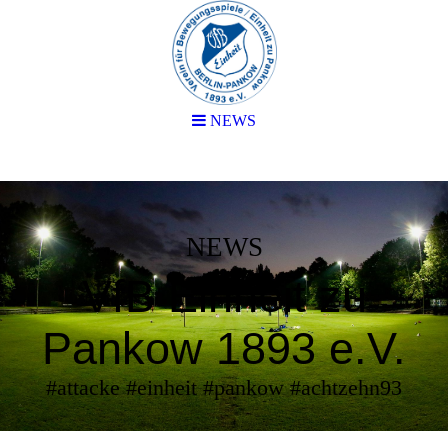
NEWS
NEWS
VfB Einheit zu
Pankow 1893 e.V.
#attacke #einheit #pankow #achtzehn93