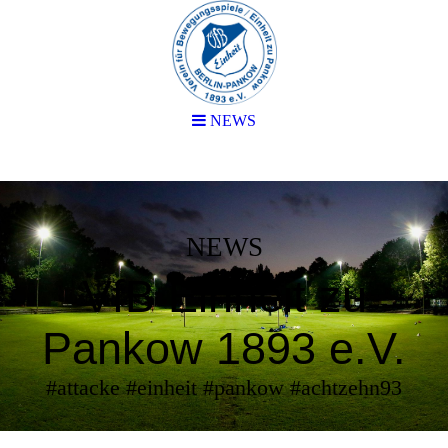
NEWS
NEWS
VfB Einheit zu
Pankow 1893 e.V.
#attacke #einheit #pankow #achtzehn93