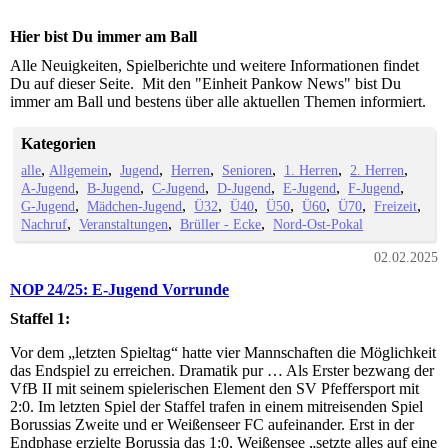
Hier bist Du immer am Ball
Alle Neuigkeiten, Spielberichte und weitere Informationen findet
Du auf dieser Seite. Mit den "Einheit Pankow News" bist Du
immer am Ball und bestens über alle aktuellen Themen informiert.
Kategorien
alle
Allgemein
Jugend
Herren
Senioren
1. Herren
2. Herren
A-Jugend
B-Jugend
C-Jugend
D-Jugend
E-Jugend
F-Jugend
G-Jugend
Mädchen-Jugend
Ü32
Ü40
Ü50
Ü60
Ü70
Freizeit
Nachruf
Veranstaltungen
Brüller - Ecke
Nord-Ost-Pokal
02.02.2025
NOP 24/25: E-Jugend Vorrunde
Staffel 1:
Vor dem „letzten Spieltag“ hatte vier Mannschaften die Möglichkeit
das Endspiel zu erreichen. Dramatik pur … Als Erster bezwang der
VfB II mit seinem spielerischen Element den SV Pfeffersport mit
2:0. Im letzten Spiel der Staffel trafen in einem mitreisenden Spiel
Borussias Zweite und er Weißenseer FC aufeinander. Erst in der
Endphase erzielte Borussia das 1:0, Weißensee „setzte alles auf eine