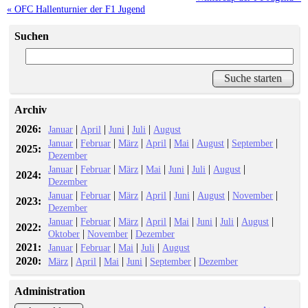
« OFC Hallenturnier der F1 Jugend
Suchen
Archiv
2026:
|
|
|
|
Januar
April
Juni
Juli
August
|
|
|
|
|
|
|
Januar
Februar
März
April
Mai
August
September
2025:
Dezember
|
|
|
|
|
|
|
Januar
Februar
März
Mai
Juni
Juli
August
2024:
Dezember
|
|
|
|
|
|
|
Januar
Februar
März
April
Juni
August
November
2023:
Dezember
|
|
|
|
|
|
|
|
Januar
Februar
März
April
Mai
Juni
Juli
August
2022:
|
|
Oktober
November
Dezember
2021:
|
|
|
|
Januar
Februar
Mai
Juli
August
2020:
|
|
|
|
|
März
April
Mai
Juni
September
Dezember
Administration