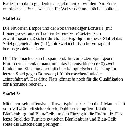
Karte“, um dann gnadenlos ausgekontert zu werden. Am Ende
wurde es ein 3:0… was sich für Weißensee noch rächen sollte … .
Staffel 2:
Die Favoriten Empor und der Pokalverteidiger Borussia (mit
Frauenpower an der Trainer/Betreuerseite) setzten sich
erwartungsgemäß sicher durch. Das Highlight in dieser Staffel das
Spiel gegeneinander (1:1), mit zwei technisch hervorragend
herausgespielten Toren.
Der TSC machte es sehr spannend. Im vorletzten Spiel gegen
Fortuna verschenkte man durch das Unentschieden (0:0) zwei
Punkte, um Sie dann aber mit einer kämpferischen Leistung im
letzten Spiel gegen Borussia (1:0) überraschend wieder
„einzufahren“. Der dritte Platz könnte ja noch für die Qualifikation
zur Endrunde reichen…
Staffel 3:
Mit einem sehr offensiven Torwartspiel setzte sich die 1.Mannschaft
vom VfB/Einheit sicher durch. Dahinter kämpften Rotation,
Blankenburg und Blau-Gelb um den Einzug in die Endrunde. Das
letzte Spiel des Turniers zwischen Blankenburg und Blau-Gelb
sollte die Entscheidung bringen.