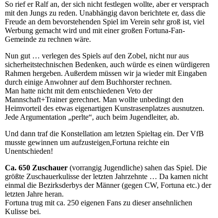
So rief er Ralf an, der sich nicht festlegen wollte, aber er versprach
mit den Jungs zu reden. Unabhängig davon berichtete er, dass die
Freude an dem bevorstehenden Spiel im Verein sehr groß ist, viel
Werbung gemacht wird und mit einer großen Fortuna-Fan-
Gemeinde zu rechnen wäre.
Nun gut … verlegen des Spiels auf den Zobel, nicht nur aus
sicherheitstechnischen Bedenken, auch würde es einen würdigeren
Rahmen hergeben. Außerdem müssen wir ja wieder mit Eingaben
durch einige Anwohner auf dem Buchhorster rechnen.
Man hatte nicht mit dem entschiedenen Veto der
Mannschaft+Trainer gerechnet. Man wollte unbedingt den
Heimvorteil des etwas eigenartigen Kunstrasenplatzes ausnutzen.
Jede Argumentation „perlte“, auch beim Jugendleiter, ab.
Und dann traf die Konstellation am letzten Spieltag ein. Der VfB
musste gewinnen um aufzusteigen,Fortuna reichte ein
Unentschieden!
Ca. 650 Zuschauer
(vorrangig Jugendliche) sahen das Spiel. Die
größte Zuschauerkulisse der letzten Jahrzehnte … Da kamen nicht
einmal die Bezirksderbys der Männer (gegen CW, Fortuna etc.) der
letzten Jahre heran.
Fortuna trug mit ca. 250 eigenen Fans zu dieser ansehnlichen
Kulisse bei.