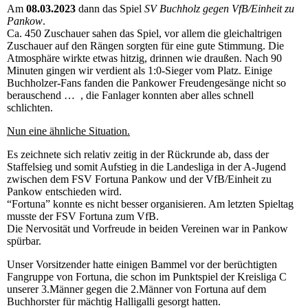
Am
08.03.2023
dann das Spiel
SV Buchholz gegen VfB/Einheit zu
Pankow
.
Ca. 450 Zuschauer sahen das Spiel, vor allem die gleichaltrigen
Zuschauer auf den Rängen sorgten für eine gute Stimmung. Die
Atmosphäre wirkte etwas hitzig, drinnen wie draußen. Nach 90
Minuten gingen wir verdient als 1:0-Sieger vom Platz. Einige
Buchholzer-Fans fanden die Pankower Freudengesänge nicht so
berauschend … , die Fanlager konnten aber alles schnell
schlichten.
Nun eine ähnliche Situation.
Es zeichnete sich relativ zeitig in der Rückrunde ab, dass der
Staffelsieg und somit Aufstieg in die Landesliga in der A-Jugend
zwischen dem FSV Fortuna Pankow und der VfB/Einheit zu
Pankow entschieden wird.
“Fortuna” konnte es nicht besser organisieren. Am letzten Spieltag
musste der FSV Fortuna zum VfB.
Die Nervosität und Vorfreude in beiden Vereinen war in Pankow
spürbar.
Unser Vorsitzender hatte einigen Bammel vor der berüchtigten
Fangruppe von Fortuna, die schon im Punktspiel der Kreisliga C
unserer 3.Männer gegen die 2.Männer von Fortuna auf dem
Buchhorster für mächtig Halligalli gesorgt hatten.