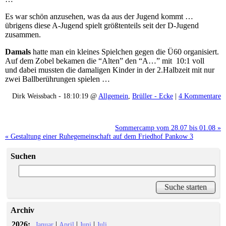
Es war schön anzusehen, was da aus der Jugend kommt …
übrigens diese A-Jugend spielt größtenteils seit der D-Jugend
zusammen.
Damals
hatte man ein kleines Spielchen gegen die Ü60 organisiert.
Auf dem Zobel bekamen die “Alten” den “A…” mit 10:1 voll
und dabei mussten die damaligen Kinder in der 2.Halbzeit mit nur
zwei Ballberührungen spielen …
Dirk Weissbach - 18:10:19 @
Allgemein
,
Brüller - Ecke
|
4 Kommentare
Sommercamp vom 28.07 bis 01.08 »
« Gestaltung einer Ruhegemeinschaft auf dem Friedhof Pankow 3
Suchen
Archiv
2026:
|
|
|
Januar
April
Juni
Juli