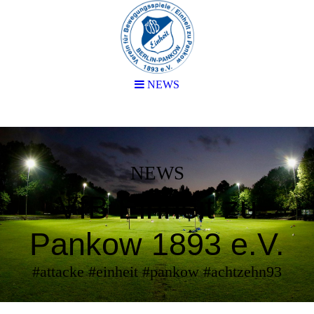
NEWS
NEWS
VfB Einheit zu
Pankow 1893 e.V.
#attacke #einheit #pankow #achtzehn93