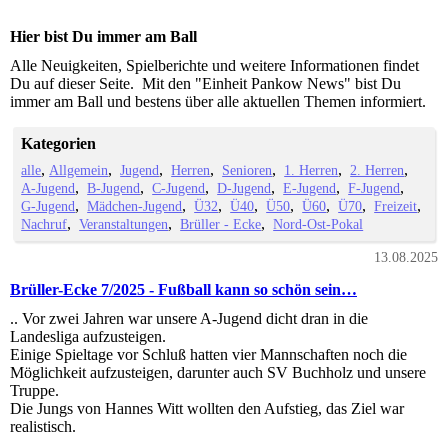
Hier bist Du immer am Ball
Alle Neuigkeiten, Spielberichte und weitere Informationen findet
Du auf dieser Seite. Mit den "Einheit Pankow News" bist Du
immer am Ball und bestens über alle aktuellen Themen informiert.
Kategorien
alle
Allgemein
Jugend
Herren
Senioren
1. Herren
2. Herren
A-Jugend
B-Jugend
C-Jugend
D-Jugend
E-Jugend
F-Jugend
G-Jugend
Mädchen-Jugend
Ü32
Ü40
Ü50
Ü60
Ü70
Freizeit
Nachruf
Veranstaltungen
Brüller - Ecke
Nord-Ost-Pokal
13.08.2025
Brüller-Ecke 7/2025 - Fußball kann so schön sein…
.. Vor zwei Jahren war unsere A-Jugend dicht dran in die
Landesliga aufzusteigen.
Einige Spieltage vor Schluß hatten vier Mannschaften noch die
Möglichkeit aufzusteigen, darunter auch SV Buchholz und unsere
Truppe.
Die Jungs von Hannes Witt wollten den Aufstieg, das Ziel war
realistisch.