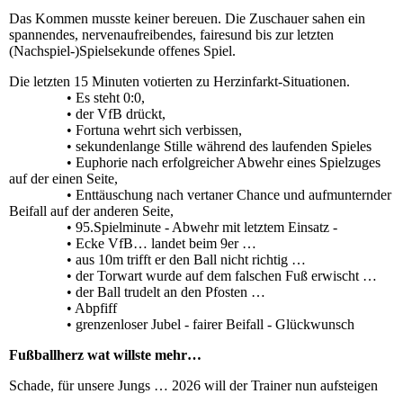
Das Kommen musste keiner bereuen. Die Zuschauer sahen ein
spannendes, nervenaufreibendes, fairesund bis zur letzten
(Nachspiel-)Spielsekunde offenes Spiel.
Die letzten 15 Minuten votierten zu Herzinfarkt-Situationen.
• Es steht 0:0,
• der VfB drückt,
• Fortuna wehrt sich verbissen,
• sekundenlange Stille während des laufenden Spieles
• Euphorie nach erfolgreicher Abwehr eines Spielzuges
auf der einen Seite,
• Enttäuschung nach vertaner Chance und aufmunternder
Beifall auf der anderen Seite,
• 95.Spielminute - Abwehr mit letztem Einsatz -
• Ecke VfB… landet beim 9er …
• aus 10m trifft er den Ball nicht richtig …
• der Torwart wurde auf dem falschen Fuß erwischt …
• der Ball trudelt an den Pfosten …
• Abpfiff
• grenzenloser Jubel - fairer Beifall - Glückwunsch
Fußballherz wat willste mehr…
Schade, für unsere Jungs … 2026 will der Trainer nun aufsteigen
…