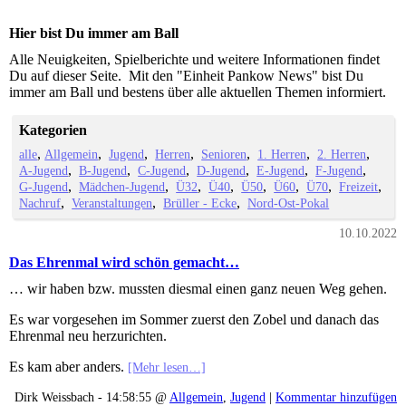
Hier bist Du immer am Ball
Alle Neuigkeiten, Spielberichte und weitere Informationen findet
Du auf dieser Seite. Mit den "Einheit Pankow News" bist Du
immer am Ball und bestens über alle aktuellen Themen informiert.
Kategorien
alle
Allgemein
Jugend
Herren
Senioren
1. Herren
2. Herren
A-Jugend
B-Jugend
C-Jugend
D-Jugend
E-Jugend
F-Jugend
G-Jugend
Mädchen-Jugend
Ü32
Ü40
Ü50
Ü60
Ü70
Freizeit
Nachruf
Veranstaltungen
Brüller - Ecke
Nord-Ost-Pokal
10.10.2022
Das Ehrenmal wird schön gemacht…
… wir haben bzw. mussten diesmal einen ganz neuen Weg gehen.
Es war vorgesehen im Sommer zuerst den Zobel und danach das
Ehrenmal neu herzurichten.
Es kam aber anders.
[Mehr lesen…]
Dirk Weissbach - 14:58:55 @
Allgemein
,
Jugend
|
Kommentar hinzufügen