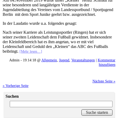
Am 04.November 2019 wurde unser „Kleiner“ Heinz Schmidt für
seine besonderen und langjährigen Verdienste in der
Jugendabteilung des Vereines vom Landessportbund / Sportjugend
Berlin mit dem Sport Junike geehrt bzw. ausgezeichnet.
In der Laudatio wurde u.a. folgendes gesagt:
Nach seiner Karriere als Leistungssportler (Ringen) hat er sich
seiner zweiten Leidenschaft dem Fußball gewidmet. Insbesondere
der Kleinfeldbereich hat es ihm angetan, wo er mit viel
Leidenschaft und Geduld den „Kleinen“ das ABC des Fußballs
beibringt.
[Mehr lesen…]
Admin - 19:14:18 @
Allgemein
,
Jugend
,
Veranstaltungen
|
Kommentar
hinzufügen
Nächste Seite »
« Vorherige Seite
Suchen