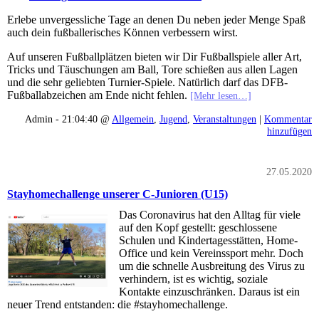
Erlebe unvergessliche Tage an denen Du neben jeder Menge Spaß
auch dein fußballerisches Können verbessern wirst.
Auf unseren Fußballplätzen bieten wir Dir Fußballspiele aller Art,
Tricks und Täuschungen am Ball, Tore schießen aus allen Lagen
und die sehr geliebten Turnier-Spiele. Natürlich darf das DFB-
Fußballabzeichen am Ende nicht fehlen.
[Mehr lesen…]
Admin - 21:04:40 @
Allgemein
,
Jugend
,
Veranstaltungen
|
Kommentar
hinzufügen
27.05.2020
Stayhomechallenge unserer C-Junioren (U15)
Das Coronavirus hat den Alltag für viele
auf den Kopf gestellt: geschlossene
Schulen und Kindertagesstätten, Home-
Office und kein Vereinssport mehr. Doch
um die schnelle Ausbreitung des Virus zu
verhindern, ist es wichtig, soziale
Kontakte einzuschränken. Daraus ist ein
neuer Trend entstanden: die #stayhomechallenge.