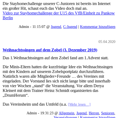
Die Stayhomechallenge unserer C-Junioren ist bereits im Internet
ein großer Hit, schaut euch das Video doch mal an.
Video zur Stayhomechallenge der U15 des VfB/Einheit zu Pankow
Berlin
Admin - 11:15:07 @
Jugend
,
C-Jugend
|
Kommentar hinzufügen
05.04.2020
Weihnachtssingen auf dem Zobel (3. Dezember 2019)
Das 1.Weihnachtssingen auf dem Zobel fand am 1.Advent statt.
Die Minis-Eltern hatten die kurzfristige Idee ein Weihnachtssingen
mit den Kindern auf unserem Zobelsportplatz durchzuführen.
Natürlich waren alle Mitglieder+Freunde … des Vereines mit
eingeladen. Der Vorstand lies sich nicht lange bitte und innerhalb
von vier Wochen „stand“ die Veranstaltung. Vor allem Derya
Kleinert mit dem Trainer Heinz Schmidt organisierten das
„DrumHerum“.
Das Vereinsheim und das Umfeld (u.a.
[Mehr lesen…]
Admin - 19:31:23 @
Allgemein
,
Jugend
,
Herren
,
Senioren
,
Veranstaltungen
|
Kommentar hinzufügen