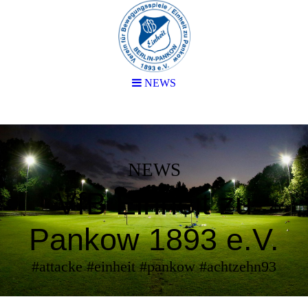
NEWS
NEWS
VfB Einheit zu
Pankow 1893 e.V.
#attacke #einheit #pankow #achtzehn93