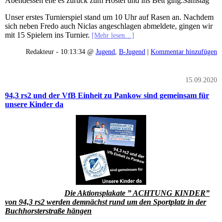
Abendessen ehe es zurück zum Hostel und ins Bett ging.Samstag
Unser erstes Turnierspiel stand um 10 Uhr auf Rasen an. Nachdem
sich neben Fredo auch Niclas angeschlagen abmeldete, gingen wir
mit 15 Spielern ins Turnier.
[Mehr lesen…]
Redakteur - 10:13:34 @
Jugend
,
B-Jugend
|
Kommentar hinzufügen
15.09.2020
94,3 rs2 und der VfB Einheit zu Pankow sind gemeinsam für
unsere Kinder da
Die Aktionsplakate ” ACHTUNG KINDER”
von 94,3 rs2 werden demnächst rund um den Sportplatz in der
Buchhorsterstraße hängen