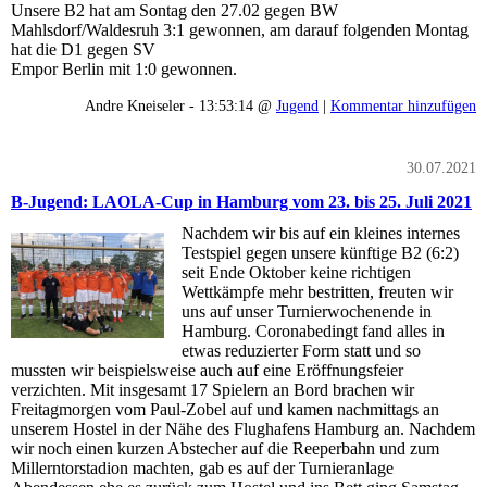
Unsere B2 hat am Sontag den 27.02 gegen BW
Mahlsdorf/Waldesruh 3:1 gewonnen, am darauf folgenden Montag
hat die D1 gegen SV
Empor Berlin mit 1:0 gewonnen.
Andre Kneiseler - 13:53:14 @
Jugend
|
Kommentar hinzufügen
30.07.2021
B-Jugend: LAOLA-Cup in Hamburg vom 23. bis 25. Juli 2021
Nachdem wir bis auf ein kleines internes
Testspiel gegen unsere künftige B2 (6:2)
seit Ende Oktober keine richtigen
Wettkämpfe mehr bestritten, freuten wir
uns auf unser Turnierwochenende in
Hamburg. Coronabedingt fand alles in
etwas reduzierter Form statt und so
mussten wir beispielsweise auch auf eine Eröffnungsfeier
verzichten. Mit insgesamt 17 Spielern an Bord brachen wir
Freitagmorgen vom Paul-Zobel auf und kamen nachmittags an
unserem Hostel in der Nähe des Flughafens Hamburg an. Nachdem
wir noch einen kurzen Abstecher auf die Reeperbahn und zum
Millerntorstadion machten, gab es auf der Turnieranlage