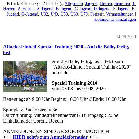
Patrick Kornetzky - 21:28:17 @
Allgemein
,
Jugend
,
Herren
,
Senioren
,
1.
Herren
,
2. Herren
,
A-Jugend
,
B-Jugend
,
C-Jugend
,
D-Jugend
,
E-Jugend
,
F-
Jugend
,
G-Jugend
,
Ü32
,
Ü40
,
Ü50
,
Ü60
,
Ü70
,
Freizeit
,
Veranstaltungen
|
Kommentar hinzufügen
14.06.2020
Attacke-Einheit Spezial Training 2020 - Auf die Bälle, fertig,
los!
Auf die Bälle, fertig, los! - Jetzt zum
“Attacke-Einheit Spezial Training 2020”
anmelden
Spezial Training 2010
vom 03.08. bis 07.08..2020
Betreuung: ab 9:00 Uhr Beginn: 10.00 Uhr // Ende: 16:00 Uhr
Sportplatz Buchorsterstraße
Durchführung: Mindestteilnehmerzahl / Durchgang : 20 bei
Einhaltung der Corona Regeln
ANMELDUNGEN SIND AB SOFORT MÖGLICH
+++
HIER geht’s zum Anmeldeformular
+++