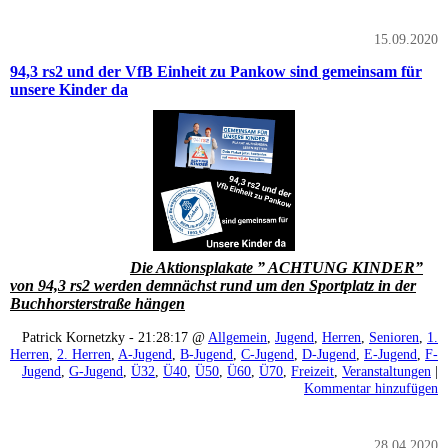
15.09.2020
94,3 rs2 und der VfB Einheit zu Pankow sind gemeinsam für
unsere Kinder da
Die Aktionsplakate ” ACHTUNG KINDER”
von 94,3 rs2 werden demnächst rund um den Sportplatz in der
Buchhorsterstraße hängen
Patrick Kornetzky - 21:28:17 @
Allgemein
,
Jugend
,
Herren
,
Senioren
,
1.
Herren
,
2. Herren
,
A-Jugend
,
B-Jugend
,
C-Jugend
,
D-Jugend
,
E-Jugend
,
F-
Jugend
,
G-Jugend
,
Ü32
,
Ü40
,
Ü50
,
Ü60
,
Ü70
,
Freizeit
,
Veranstaltungen
|
Kommentar hinzufügen
28.04.2020