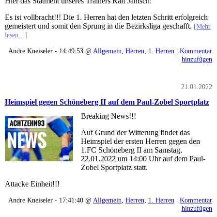
Hier das Statment unseres Trainers Ralf Jäntsch:
Es ist vollbracht!!! Die 1. Herren hat den letzten Schritt erfolgreich
gemeistert und somit den Sprung in die Bezirksliga geschafft.
[Mehr
lesen…]
Andre Kneiseler - 14:49:53 @
Allgemein
,
Herren
,
1. Herren
|
Kommentar
hinzufügen
21.01.2022
Heimspiel gegen Schöneberg II auf dem Paul-Zobel Sportplatz
Breaking News!!!
Auf Grund der Witterung findet das
Heimspiel der ersten Herren gegen den
1.FC Schöneberg II am Samstag,
22.01.2022 um 14:00 Uhr auf dem Paul-
Zobel Sportplatz statt.
Attacke Einheit!!!
Andre Kneiseler - 17:41:40 @
Allgemein
,
Herren
,
1. Herren
|
Kommentar
hinzufügen