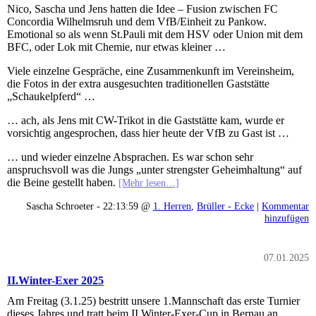
Nico, Sascha und Jens hatten die Idee – Fusion zwischen FC
Concordia Wilhelmsruh und dem VfB/Einheit zu Pankow.
Emotional so als wenn St.Pauli mit dem HSV oder Union mit dem
BFC, oder Lok mit Chemie, nur etwas kleiner …
Viele einzelne Gespräche, eine Zusammenkunft im Vereinsheim,
die Fotos in der extra ausgesuchten traditionellen Gaststätte
„Schaukelpferd“ …
… ach, als Jens mit CW-Trikot in die Gaststätte kam, wurde er
vorsichtig angesprochen, dass hier heute der VfB zu Gast ist …
… und wieder einzelne Absprachen. Es war schon sehr
anspruchsvoll was die Jungs „unter strengster Geheimhaltung“ auf
die Beine gestellt haben.
[Mehr lesen…]
Sascha Schroeter - 22:13:59 @
1. Herren
,
Brüller - Ecke
|
Kommentar
hinzufügen
07.01.2025
II.Winter-Exer 2025
Am Freitag (3.1.25) bestritt unsere 1.Mannschaft das erste Turnier
dieses Jahres und tratt beim II.Winter-Exer-Cup in Bernau an.