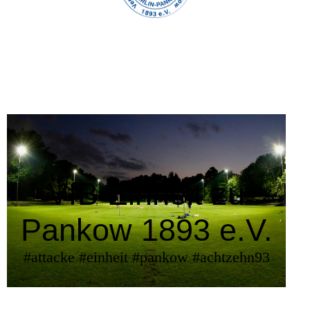
VfB Einheit zu
Pankow 1893 e.V.
#attacke #einheit #pankow #achtzehn93