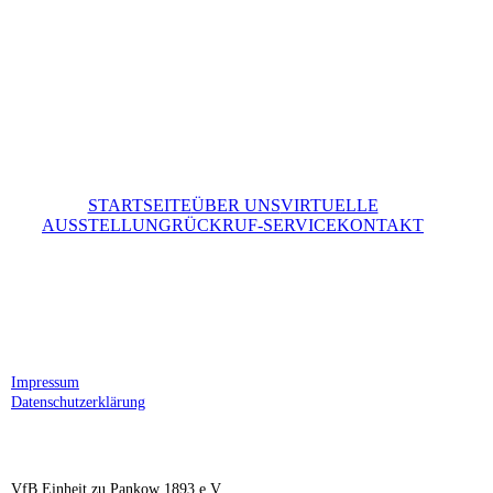
STARTSEITE
ÜBER UNS
VIRTUELLE
AUSSTELLUNG
RÜCKRUF-SERVICE
KONTAKT
Impressum
Datenschutzerklärung
VfB Einheit zu Pankow 1893 e.V.