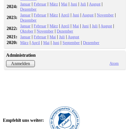
|
|
|
|
|
|
|
Januar
Februar
März
Mai
Juni
Juli
August
2024:
Dezember
|
|
|
|
|
|
|
Januar
Februar
März
April
Juni
August
November
2023:
Dezember
|
|
|
|
|
|
|
|
Januar
Februar
März
April
Mai
Juni
Juli
August
2022:
|
|
Oktober
November
Dezember
2021:
|
|
|
|
Januar
Februar
Mai
Juli
August
2020:
|
|
|
|
|
März
April
Mai
Juni
September
Dezember
Administration
Atom
Anmelden
Empfehlt uns weiter: