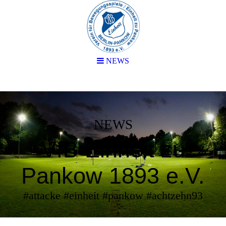
NEWS
NEWS
VfB Einheit zu
Pankow 1893 e.V.
#attacke #einheit #pankow #achtzehn93