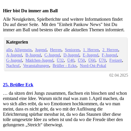
Hier bist Du immer am Ball
Alle Neuigkeiten, Spielberichte und weitere Informationen findet
Du auf dieser Seite. Mit den "Einheit Pankow News" bist Du
immer am Ball und bestens über alle aktuellen Themen informiert.
Kategorien
alle
Allgemein
Jugend
Herren
Senioren
1. Herren
2. Herren
A-Jugend
B-Jugend
C-Jugend
D-Jugend
E-Jugend
F-Jugend
G-Jugend
Mädchen-Jugend
Ü32
Ü40
Ü50
Ü60
Ü70
Freizeit
Nachruf
Veranstaltungen
Brüller - Ecke
Nord-Ost-Pokal
02.04.2025
25. Brüller Eck
… da sitzen drei Jungs zusammen, flachsen ein bisschen und schon
entstand eine Idee. Warum nicht mal was zum 1.April machen, da
wo sich alles reibt, da wo Emotionen hochkommen, da wo man
meint, dass es nicht geht, da wo mit der Auflösung die
Erleichterung spürbar messbar ist, da wo das Staunen über diese
tolle umgesetzte Idee zu sehen ist und da wo die Freude über den
gelungenen „Streich“ überwiegt.