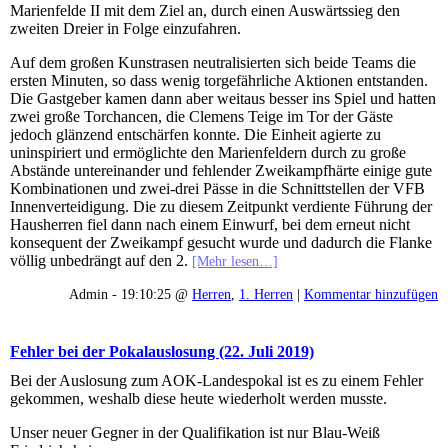
Marienfelde II mit dem Ziel an, durch einen Auswärtssieg den
zweiten Dreier in Folge einzufahren.
Auf dem großen Kunstrasen neutralisierten sich beide Teams die
ersten Minuten, so dass wenig torgefährliche Aktionen entstanden.
Die Gastgeber kamen dann aber weitaus besser ins Spiel und hatten
zwei große Torchancen, die Clemens Teige im Tor der Gäste
jedoch glänzend entschärfen konnte. Die Einheit agierte zu
uninspiriert und ermöglichte den Marienfeldern durch zu große
Abstände untereinander und fehlender Zweikampfhärte einige gute
Kombinationen und zwei-drei Pässe in die Schnittstellen der VFB
Innenverteidigung. Die zu diesem Zeitpunkt verdiente Führung der
Hausherren fiel dann nach einem Einwurf, bei dem erneut nicht
konsequent der Zweikampf gesucht wurde und dadurch die Flanke
völlig unbedrängt auf den 2.
[Mehr lesen…]
Admin - 19:10:25 @
Herren
,
1. Herren
|
Kommentar hinzufügen
Fehler bei der Pokalauslosung (22. Juli 2019)
Bei der Auslosung zum AOK-Landespokal ist es zu einem Fehler
gekommen, weshalb diese heute wiederholt werden musste.
Unser neuer Gegner in der Qualifikation ist nur Blau-Weiß