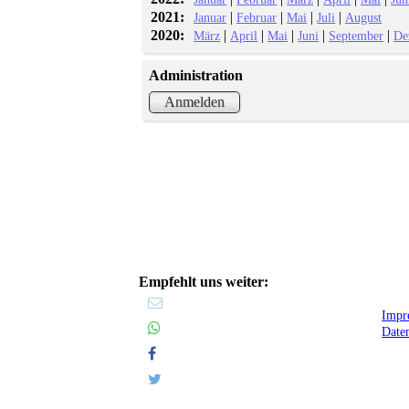
2021:
|
|
|
|
Januar
Februar
Mai
Juli
August
2020:
|
|
|
|
|
März
April
Mai
Juni
September
De
Administration
Anmelden
Empfehlt uns weiter:
Impr
Date