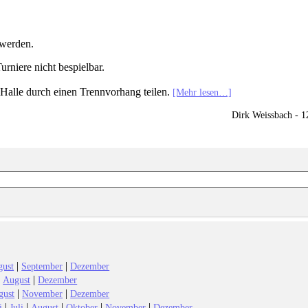
 werden.
rniere nicht bespielbar.
 Halle durch einen Trennvorhang teilen.
[Mehr lesen…]
Dirk Weissbach - 
|
|
gust
September
Dezember
|
|
August
Dezember
|
|
gust
November
Dezember
|
|
|
|
|
i
Juli
August
Oktober
November
Dezember