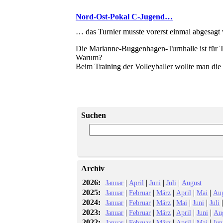
Nord-Ost-Pokal C-Jugend…
… das Turnier musste vorerst einmal abgesagt
Die Marianne-Buggenhagen-Turnhalle ist für Tu
Warum?
Beim Training der Volleyballer wollte man die
Suchen
Archiv
2026:
|
|
|
|
Januar
April
Juni
Juli
August
2025:
|
|
|
|
|
Januar
Februar
März
April
Mai
Au
2024:
|
|
|
|
|
Januar
Februar
März
Mai
Juni
Juli
2023:
|
|
|
|
|
Januar
Februar
März
April
Juni
Au
2022:
|
|
|
|
|
Januar
Februar
März
April
Mai
Jun