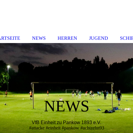
ARTSEITE
NEWS
HERREN
JUGEND
SCHI
NEWS
VfB Einheit zu Pankow 1893 e.V.
#attacke #einheit #pankow #achtzehn93