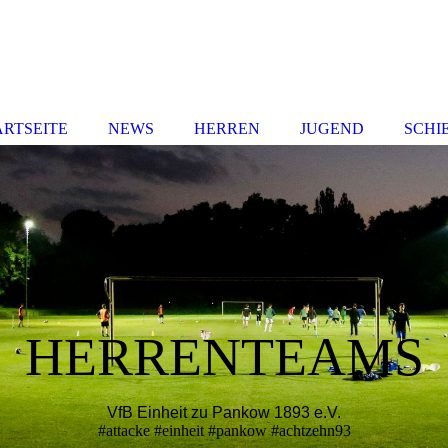
ARTSEITE
NEWS
HERREN
JUGEND
SCHI
HERRENTEAMS
VfB Einheit zu Pankow 1893 e.V.
#attacke #einheit #pankow #achtzehn93