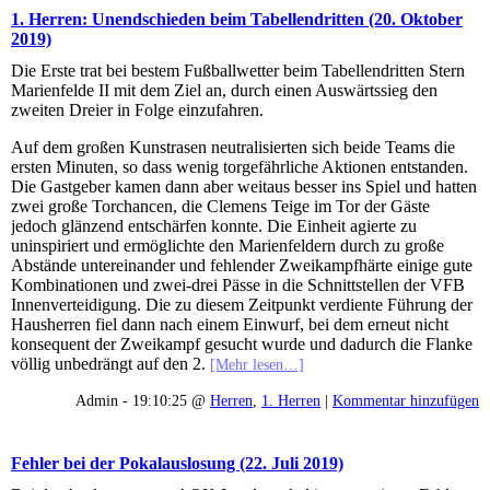
1. Herren: Unendschieden beim Tabellendritten (20. Oktober
2019)
Die Erste trat bei bestem Fußballwetter beim Tabellendritten Stern
Marienfelde II mit dem Ziel an, durch einen Auswärtssieg den
zweiten Dreier in Folge einzufahren.
Auf dem großen Kunstrasen neutralisierten sich beide Teams die
ersten Minuten, so dass wenig torgefährliche Aktionen entstanden.
Die Gastgeber kamen dann aber weitaus besser ins Spiel und hatten
zwei große Torchancen, die Clemens Teige im Tor der Gäste
jedoch glänzend entschärfen konnte. Die Einheit agierte zu
uninspiriert und ermöglichte den Marienfeldern durch zu große
Abstände untereinander und fehlender Zweikampfhärte einige gute
Kombinationen und zwei-drei Pässe in die Schnittstellen der VFB
Innenverteidigung. Die zu diesem Zeitpunkt verdiente Führung der
Hausherren fiel dann nach einem Einwurf, bei dem erneut nicht
konsequent der Zweikampf gesucht wurde und dadurch die Flanke
völlig unbedrängt auf den 2.
[Mehr lesen…]
Admin - 19:10:25 @
Herren
,
1. Herren
|
Kommentar hinzufügen
Fehler bei der Pokalauslosung (22. Juli 2019)