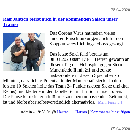
28.04.2020
Ralf Jäntsch bleibt auch in der kommenden Saison unser
Trainer
Das Corona Virus hat neben vielen
anderen Einschränkungen auch für den
Stopp unseres Lieblingshobbys gesorgt.
Das letzte Spiel fand bereits am
08.03.2020 statt. Die 1. Herren gewann an
diesem Tag das Heimspiel gegen Stern
Marienfelde II mit 2:1 und zeigte
insbesondere in diesem Spiel über 75
Minuten, dass richtig Potential in der Mannschaft steckt. In den
letzten 10 Spielen holte das Team 24 Punkte (sieben Siege und drei
Remis) und kletterte in der Tabelle Schritt für Schritt nach oben.
Die Pause kam sicherlich für uns zu einem unpassenden Zeitpunkt,
ist und bleibt aber selbstverständlich alternativlos.
[Mehr lesen…]
Admin - 19:58:04 @
Herren
,
1. Herren
|
Kommentar hinzufügen
05.04.2020