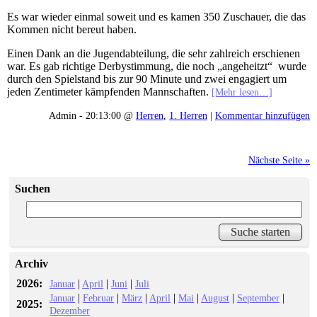
Es war wieder einmal soweit und es kamen 350 Zuschauer, die das
Kommen nicht bereut haben.
Einen Dank an die Jugendabteilung, die sehr zahlreich erschienen
war. Es gab richtige Derbystimmung, die noch „angeheitzt“ wurde
durch den Spielstand bis zur 90 Minute und zwei engagiert um
jeden Zentimeter kämpfenden Mannschaften.
[Mehr lesen…]
Admin - 20:13:00 @
Herren
,
1. Herren
|
Kommentar hinzufügen
Nächste Seite »
Suchen
Archiv
2026:
|
|
|
Januar
April
Juni
Juli
|
|
|
|
|
|
|
Januar
Februar
März
April
Mai
August
September
2025:
Dezember