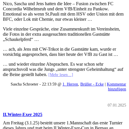
Nico, Sascha und Jens hatten die Idee – Fusion zwischen FC
Concordia Wilhelmsruh und dem VfB/Einheit zu Pankow.
Emotional so als wenn St.Pauli mit dem HSV oder Union mit dem
BFC, oder Lok mit Chemie, nur etwas kleiner …
Viele einzelne Gespräche, eine Zusammenkunft im Vereinsheim,
die Fotos in der extra ausgesuchten traditionellen Gaststätte
„Schaukelpferd“ …
… ach, als Jens mit CW-Trikot in die Gaststätte kam, wurde er
vorsichtig angesprochen, dass hier heute der VfB zu Gast ist …
… und wieder einzelne Absprachen. Es war schon sehr
anspruchsvoll was die Jungs „unter strengster Geheimhaltung“ auf
die Beine gestellt haben.
[Mehr lesen…]
Sascha Schroeter - 22:13:59 @
1. Herren
,
Brüller - Ecke
|
Kommentar
hinzufügen
07.01.2025
II.Winter-Exer 2025
Am Freitag (3.1.25) bestritt unsere 1.Mannschaft das erste Turnier
dieses Jahres und tratt beim II.Winter-Exer-Cup in Bernau an.