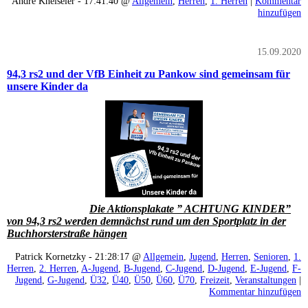
Andre Kneiseler - 17:41:40 @
Allgemein
,
Herren
,
1. Herren
|
Kommentar
hinzufügen
15.09.2020
94,3 rs2 und der VfB Einheit zu Pankow sind gemeinsam für
unsere Kinder da
Die Aktionsplakate ” ACHTUNG KINDER”
von 94,3 rs2 werden demnächst rund um den Sportplatz in der
Buchhorsterstraße hängen
Patrick Kornetzky - 21:28:17 @
Allgemein
,
Jugend
,
Herren
,
Senioren
,
1.
Herren
,
2. Herren
,
A-Jugend
,
B-Jugend
,
C-Jugend
,
D-Jugend
,
E-Jugend
,
F-
Jugend
,
G-Jugend
,
Ü32
,
Ü40
,
Ü50
,
Ü60
,
Ü70
,
Freizeit
,
Veranstaltungen
|
Kommentar hinzufügen