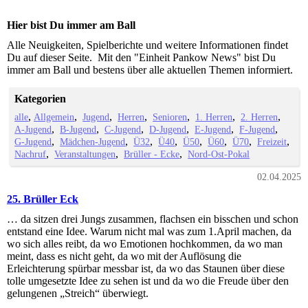
Hier bist Du immer am Ball
Alle Neuigkeiten, Spielberichte und weitere Informationen findet
Du auf dieser Seite. Mit den "Einheit Pankow News" bist Du
immer am Ball und bestens über alle aktuellen Themen informiert.
Kategorien
alle
Allgemein
Jugend
Herren
Senioren
1. Herren
2. Herren
A-Jugend
B-Jugend
C-Jugend
D-Jugend
E-Jugend
F-Jugend
G-Jugend
Mädchen-Jugend
Ü32
Ü40
Ü50
Ü60
Ü70
Freizeit
Nachruf
Veranstaltungen
Brüller - Ecke
Nord-Ost-Pokal
02.04.2025
25. Brüller Eck
… da sitzen drei Jungs zusammen, flachsen ein bisschen und schon
entstand eine Idee. Warum nicht mal was zum 1.April machen, da
wo sich alles reibt, da wo Emotionen hochkommen, da wo man
meint, dass es nicht geht, da wo mit der Auflösung die
Erleichterung spürbar messbar ist, da wo das Staunen über diese
tolle umgesetzte Idee zu sehen ist und da wo die Freude über den
gelungenen „Streich“ überwiegt.