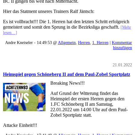
BC II gingen bis weit nach Mitternacht.
Hier das Statment unseres Trainers Ralf Jäntsch:
Es ist vollbracht!!! Die 1. Herren hat den letzten Schritt erfolgreich
gemeistert und somit den Sprung in die Bezirksliga geschafft.
[Mehr
lesen…]
Andre Kneiseler - 14:49:53 @
Allgemein
,
Herren
,
1. Herren
|
Kommentar
hinzufügen
21.01.2022
Heimspiel gegen Schöneberg II auf dem Paul-Zobel Sportplatz
Breaking News!!!
Auf Grund der Witterung findet das
Heimspiel der ersten Herren gegen den
1.FC Schöneberg II am Samstag,
22.01.2022 um 14:00 Uhr auf dem Paul-
Zobel Sportplatz statt.
Attacke Einheit!!!