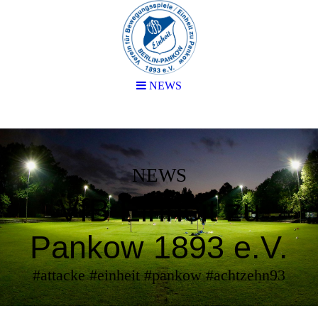
NEWS
NEWS
VfB Einheit zu
Pankow 1893 e.V.
#attacke #einheit #pankow #achtzehn93