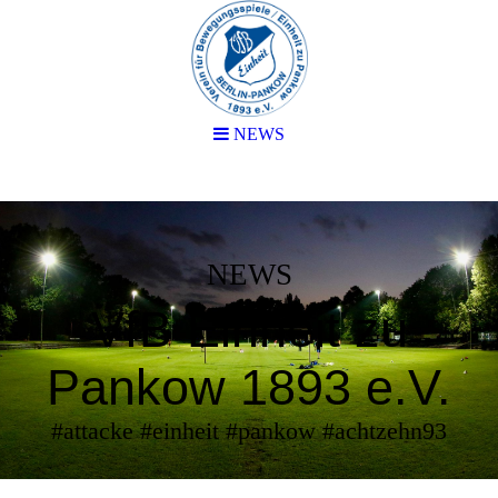
NEWS
NEWS
VfB Einheit zu
Pankow 1893 e.V.
#attacke #einheit #pankow #achtzehn93