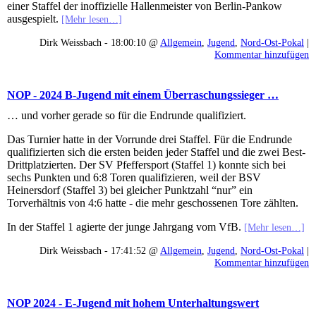
einer Staffel der inoffizielle Hallenmeister von Berlin-Pankow
ausgespielt.
[Mehr lesen…]
Dirk Weissbach - 18:00:10 @
Allgemein
,
Jugend
,
Nord-Ost-Pokal
|
Kommentar hinzufügen
NOP - 2024 B-Jugend mit einem Überraschungssieger …
… und vorher gerade so für die Endrunde qualifiziert.
Das Turnier hatte in der Vorrunde drei Staffel. Für die Endrunde
qualifizierten sich die ersten beiden jeder Staffel und die zwei Best-
Drittplatzierten. Der SV Pfeffersport (Staffel 1) konnte sich bei
sechs Punkten und 6:8 Toren qualifizieren, weil der BSV
Heinersdorf (Staffel 3) bei gleicher Punktzahl “nur” ein
Torverhältnis von 4:6 hatte - die mehr geschossenen Tore zählten.
In der Staffel 1 agierte der junge Jahrgang vom VfB.
[Mehr lesen…]
Dirk Weissbach - 17:41:52 @
Allgemein
,
Jugend
,
Nord-Ost-Pokal
|
Kommentar hinzufügen
NOP 2024 - E-Jugend mit hohem Unterhaltungswert