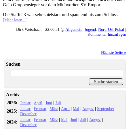
Gelb Gruppensieger vor dem Mitfavoriten SV Empor.
Die Staffel 3 war sehr spielstark und spannend bis zum Schluss.
[Mehr lesen…]
Dirk Weissbach - 22:00:31 @
Allgemein
,
Jugend
,
Nord-Ost-Pokal
|
Kommentar hinzufügen
Nächste Seite »
Suchen
Archiv
2026:
|
|
|
Januar
April
Juni
Juli
|
|
|
|
|
|
|
Januar
Februar
März
April
Mai
August
September
2025:
Dezember
|
|
|
|
|
|
|
Januar
Februar
März
Mai
Juni
Juli
August
2024:
Dezember