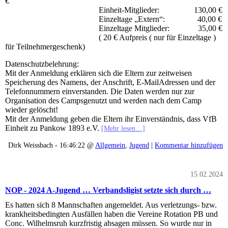
€
Einheit-Mitglieder: 130,00 €
Einzeltage „Extern“: 40,00 €
Einzeltage Mitglieder: 35,00 €
( 20 € Aufpreis ( nur für Einzeltage )
für Teilnehmergeschenk)
Datenschutzbelehrung:
Mit der Anmeldung erklären sich die Eltern zur zeitweisen
Speicherung des Namens, der Anschrift, E-MailAdressen und der
Telefonnummern einverstanden. Die Daten werden nur zur
Organisation des Campsgenutzt und werden nach dem Camp
wieder gelöscht!
Mit der Anmeldung geben die Eltern ihr Einverständnis, dass VfB
Einheit zu Pankow 1893 e.V.
[Mehr lesen…]
Dirk Weissbach - 16:46:22 @
Allgemein
,
Jugend
|
Kommentar hinzufügen
15.02.2024
NOP - 2024 A-Jugend … Verbandsligist setzte sich durch …
Es hatten sich 8 Mannschaften angemeldet. Aus verletzungs- bzw.
krankheitsbedingten Ausfällen haben die Vereine Rotation PB und
Conc. Wilhelmsruh kurzfristig absagen müssen. So wurde nur in