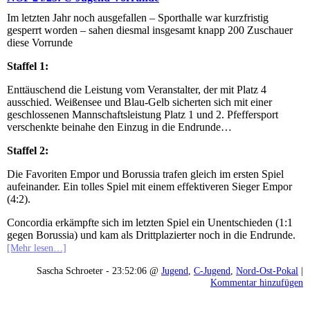
Im letzten Jahr noch ausgefallen – Sporthalle war kurzfristig
gesperrt worden – sahen diesmal insgesamt knapp 200 Zuschauer
diese Vorrunde
Staffel 1:
Enttäuschend die Leistung vom Veranstalter, der mit Platz 4
ausschied. Weißensee und Blau-Gelb sicherten sich mit einer
geschlossenen Mannschaftsleistung Platz 1 und 2. Pfeffersport
verschenkte beinahe den Einzug in die Endrunde…
Staffel 2:
Die Favoriten Empor und Borussia trafen gleich im ersten Spiel
aufeinander. Ein tolles Spiel mit einem effektiveren Sieger Empor
(4:2).
Concordia erkämpfte sich im letzten Spiel ein Unentschieden (1:1
gegen Borussia) und kam als Drittplazierter noch in die Endrunde.
[Mehr lesen…]
Sascha Schroeter - 23:52:06 @
Jugend
,
C-Jugend
,
Nord-Ost-Pokal
|
Kommentar hinzufügen