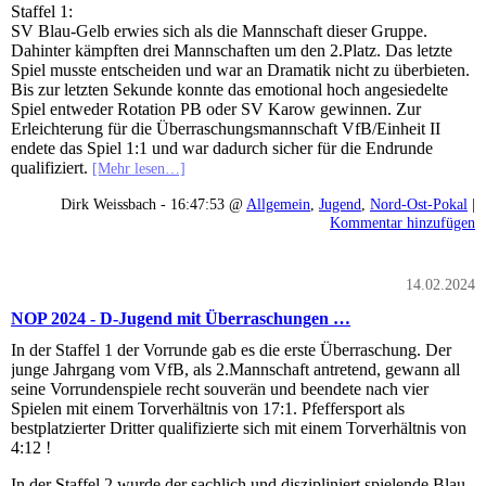
Staffel 1:
SV Blau-Gelb erwies sich als die Mannschaft dieser Gruppe.
Dahinter kämpften drei Mannschaften um den 2.Platz. Das letzte
Spiel musste entscheiden und war an Dramatik nicht zu überbieten.
Bis zur letzten Sekunde konnte das emotional hoch angesiedelte
Spiel entweder Rotation PB oder SV Karow gewinnen. Zur
Erleichterung für die Überraschungsmannschaft VfB/Einheit II
endete das Spiel 1:1 und war dadurch sicher für die Endrunde
qualifiziert.
[Mehr lesen…]
Dirk Weissbach - 16:47:53 @
Allgemein
,
Jugend
,
Nord-Ost-Pokal
|
Kommentar hinzufügen
14.02.2024
NOP 2024 - D-Jugend mit Überraschungen …
In der Staffel 1 der Vorrunde gab es die erste Überraschung. Der
junge Jahrgang vom VfB, als 2.Mannschaft antretend, gewann all
seine Vorrundenspiele recht souverän und beendete nach vier
Spielen mit einem Torverhältnis von 17:1. Pfeffersport als
bestplatzierter Dritter qualifizierte sich mit einem Torverhältnis von
4:12 !
In der Staffel 2 wurde der sachlich und diszipliniert spielende Blau-