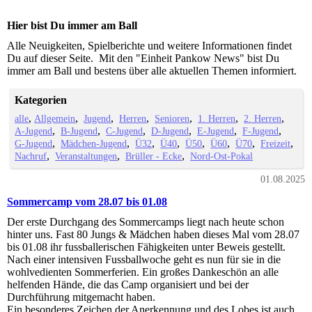
Hier bist Du immer am Ball
Alle Neuigkeiten, Spielberichte und weitere Informationen findet
Du auf dieser Seite. Mit den "Einheit Pankow News" bist Du
immer am Ball und bestens über alle aktuellen Themen informiert.
Kategorien
alle
Allgemein
Jugend
Herren
Senioren
1. Herren
2. Herren
A-Jugend
B-Jugend
C-Jugend
D-Jugend
E-Jugend
F-Jugend
G-Jugend
Mädchen-Jugend
Ü32
Ü40
Ü50
Ü60
Ü70
Freizeit
Nachruf
Veranstaltungen
Brüller - Ecke
Nord-Ost-Pokal
01.08.2025
Sommercamp vom 28.07 bis 01.08
Der erste Durchgang des Sommercamps liegt nach heute schon
hinter uns. Fast 80 Jungs & Mädchen haben dieses Mal vom 28.07
bis 01.08 ihr fussballerischen Fähigkeiten unter Beweis gestellt.
Nach einer intensiven Fussballwoche geht es nun für sie in die
wohlvedienten Sommerferien. Ein großes Dankeschön an alle
helfenden Hände, die das Camp organisiert und bei der
Durchführung mitgemacht haben.
Ein besonderes Zeichen der Anerkennung und des Lobes ist auch