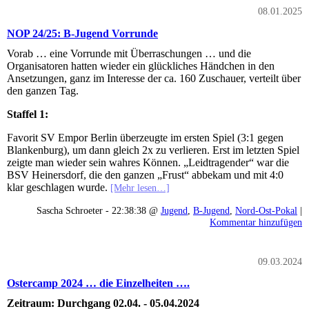
08.01.2025
NOP 24/25: B-Jugend Vorrunde
Vorab … eine Vorrunde mit Überraschungen … und die
Organisatoren hatten wieder ein glückliches Händchen in den
Ansetzungen, ganz im Interesse der ca. 160 Zuschauer, verteilt über
den ganzen Tag.
Staffel 1:
Favorit SV Empor Berlin überzeugte im ersten Spiel (3:1 gegen
Blankenburg), um dann gleich 2x zu verlieren. Erst im letzten Spiel
zeigte man wieder sein wahres Können. „Leidtragender“ war die
BSV Heinersdorf, die den ganzen „Frust“ abbekam und mit 4:0
klar geschlagen wurde.
[Mehr lesen…]
Sascha Schroeter - 22:38:38 @
Jugend
,
B-Jugend
,
Nord-Ost-Pokal
|
Kommentar hinzufügen
09.03.2024
Ostercamp 2024 … die Einzelheiten ….
Zeitraum: Durchgang 02.04. - 05.04.2024