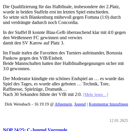
Die Qualifizierung für das Halbfinale, insbesondere der 2.Platz,
wurde in beiden Staffeln erst im letzten Spiel entschieden.
So setzte sich Blankenburg mühevoll gegen Fortuna (1:0) durch
und verdrängte dadurch noch Concordia.
In der Staffel B konnte Blau-Gelb überraschend klar mit 4:0 gegen
den Weißenseer FC gewinnen und verwies
damit den SV Karow auf Platz 3.
Im Finale trafen die Favoriten des Turniers aufeinander, Borussia
Pankow gegen den VfB/Einheit.
Beide Mannschaften hatten ihre Halbfinalbegegnungen sicher mit
3:0 gewonnen.
Der Moderator kündigte ein schönes Endspiel an … es wurde das
Spiel des Tages, es wurde alles geboten … Technik, Tore,
Raffinesse, Spielzüge, Dramatik…
Nach 30 Sekunden führte der VfB mit 2:0.
[Mehr lesen…]
Dirk Weissbach - 16:19:19 @
Allgemein
,
Jugend
|
Kommentar hinzufügen
12.01.2025
NOP 24/25: C-Jugend Vorrunde