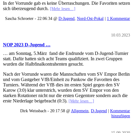
In der Vorrunde gab es keine Überraschungen. Die Favoriten setzen
sich überzeugend durch.
[Mehr lesen…]
Sascha Schroeter - 22:06:34 @
D-Jugend
,
Nord-Ost-Pokal
|
1 Kommentar
10.03.2023
NOP 2023 D-Jugend …
… am Sonntag, 5.März fand die Endrunde vom D-Jugend-Turnier
statt. Dafür hatten sich acht Teams qualifiziert. In zwei Gruppen
wurden die Halbfinalkontrahenten gesucht.
Nach der Vorrunde waren die Mannschaften vom SV Empor Berlin
und vom Gastgeber VfB/Einheit zu Pankow die Favoriten des
Turniers. Während der VfB dies im ersten Spiel gegen den SV
Karow (3:0) klar unterstrich, wurden dem SV Empor von den
starken Rotationer nicht nur die ersten Gegentore sondern auch die
erste Niederlage beigebracht (0:3).
[Mehr lesen…]
Dirk Weissbach - 20:17:58 @
Allgemein
,
D-Jugend
|
Kommentar
hinzufügen
15.09.2020