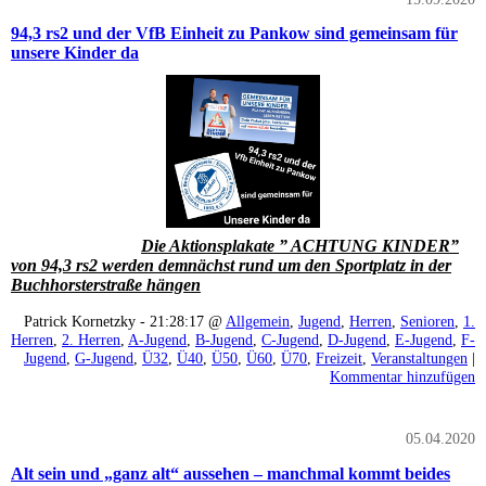
94,3 rs2 und der VfB Einheit zu Pankow sind gemeinsam für
unsere Kinder da
Die Aktionsplakate ” ACHTUNG KINDER”
von 94,3 rs2 werden demnächst rund um den Sportplatz in der
Buchhorsterstraße hängen
Patrick Kornetzky - 21:28:17 @
Allgemein
,
Jugend
,
Herren
,
Senioren
,
1.
Herren
,
2. Herren
,
A-Jugend
,
B-Jugend
,
C-Jugend
,
D-Jugend
,
E-Jugend
,
F-
Jugend
,
G-Jugend
,
Ü32
,
Ü40
,
Ü50
,
Ü60
,
Ü70
,
Freizeit
,
Veranstaltungen
|
Kommentar hinzufügen
05.04.2020
Alt sein und „ganz alt“ aussehen – manchmal kommt beides