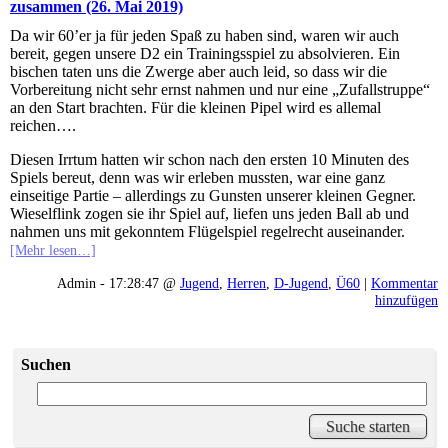
zusammen (26. Mai 2019)
Da wir 60’er ja für jeden Spaß zu haben sind, waren wir auch
bereit, gegen unsere D2 ein Trainingsspiel zu absolvieren. Ein
bischen taten uns die Zwerge aber auch leid, so dass wir die
Vorbereitung nicht sehr ernst nahmen und nur eine „Zufallstruppe“
an den Start brachten. Für die kleinen Pipel wird es allemal
reichen….
Diesen Irrtum hatten wir schon nach den ersten 10 Minuten des
Spiels bereut, denn was wir erleben mussten, war eine ganz
einseitige Partie – allerdings zu Gunsten unserer kleinen Gegner.
Wieselflink zogen sie ihr Spiel auf, liefen uns jeden Ball ab und
nahmen uns mit gekonntem Flügelspiel regelrecht auseinander.
[Mehr lesen…]
Admin - 17:28:47 @
Jugend
,
Herren
,
D-Jugend
,
Ü60
|
Kommentar
hinzufügen
Suchen