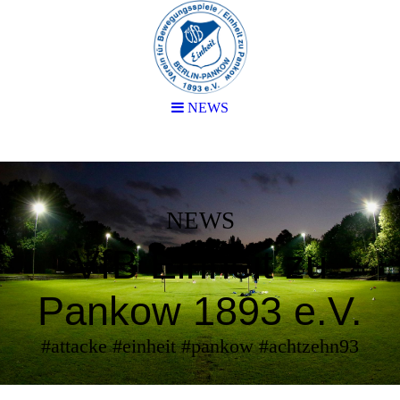
NEWS
NEWS
VfB Einheit zu
Pankow 1893 e.V.
#attacke #einheit #pankow #achtzehn93