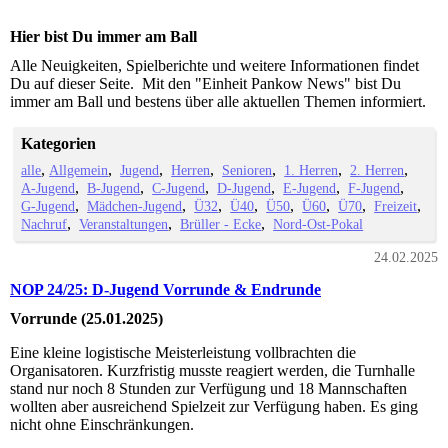
Hier bist Du immer am Ball
Alle Neuigkeiten, Spielberichte und weitere Informationen findet
Du auf dieser Seite. Mit den "Einheit Pankow News" bist Du
immer am Ball und bestens über alle aktuellen Themen informiert.
Kategorien
alle
Allgemein
Jugend
Herren
Senioren
1. Herren
2. Herren
A-Jugend
B-Jugend
C-Jugend
D-Jugend
E-Jugend
F-Jugend
G-Jugend
Mädchen-Jugend
Ü32
Ü40
Ü50
Ü60
Ü70
Freizeit
Nachruf
Veranstaltungen
Brüller - Ecke
Nord-Ost-Pokal
24.02.2025
NOP 24/25: D-Jugend Vorrunde & Endrunde
Vorrunde (25.01.2025)
Eine kleine logistische Meisterleistung vollbrachten die
Organisatoren. Kurzfristig musste reagiert werden, die Turnhalle
stand nur noch 8 Stunden zur Verfügung und 18 Mannschaften
wollten aber ausreichend Spielzeit zur Verfügung haben. Es ging
nicht ohne Einschränkungen.