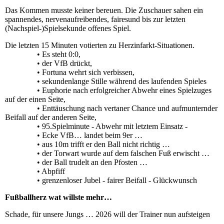
Das Kommen musste keiner bereuen. Die Zuschauer sahen ein
spannendes, nervenaufreibendes, fairesund bis zur letzten
(Nachspiel-)Spielsekunde offenes Spiel.
Die letzten 15 Minuten votierten zu Herzinfarkt-Situationen.
• Es steht 0:0,
• der VfB drückt,
• Fortuna wehrt sich verbissen,
• sekundenlange Stille während des laufenden Spieles
• Euphorie nach erfolgreicher Abwehr eines Spielzuges
auf der einen Seite,
• Enttäuschung nach vertaner Chance und aufmunternder
Beifall auf der anderen Seite,
• 95.Spielminute - Abwehr mit letztem Einsatz -
• Ecke VfB… landet beim 9er …
• aus 10m trifft er den Ball nicht richtig …
• der Torwart wurde auf dem falschen Fuß erwischt …
• der Ball trudelt an den Pfosten …
• Abpfiff
• grenzenloser Jubel - fairer Beifall - Glückwunsch
Fußballherz wat willste mehr…
Schade, für unsere Jungs … 2026 will der Trainer nun aufsteigen
…