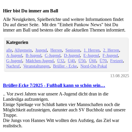
Hier bist Du immer am Ball
Alle Neuigkeiten, Spielberichte und weitere Informationen findet
Du auf dieser Seite. Mit den "Einheit Pankow News" bist Du
immer am Ball und bestens über alle aktuellen Themen informiert.
Kategorien
alle
Allgemein
Jugend
Herren
Senioren
1. Herren
2. Herren
A-Jugend
B-Jugend
C-Jugend
D-Jugend
E-Jugend
F-Jugend
G-Jugend
Mädchen-Jugend
Ü32
Ü40
Ü50
Ü60
Ü70
Freizeit
Nachruf
Veranstaltungen
Brüller - Ecke
Nord-Ost-Pokal
13.08.2025
Brüller-Ecke 7/2025 - Fußball kann so schön sein…
.. Vor zwei Jahren war unsere A-Jugend dicht dran in die
Landesliga aufzusteigen.
Einige Spieltage vor Schluß hatten vier Mannschaften noch die
Möglichkeit aufzusteigen, darunter auch SV Buchholz und unsere
Truppe.
Die Jungs von Hannes Witt wollten den Aufstieg, das Ziel war
realistisch.