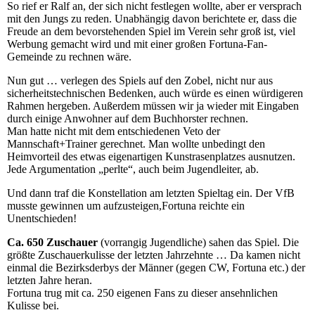
So rief er Ralf an, der sich nicht festlegen wollte, aber er versprach
mit den Jungs zu reden. Unabhängig davon berichtete er, dass die
Freude an dem bevorstehenden Spiel im Verein sehr groß ist, viel
Werbung gemacht wird und mit einer großen Fortuna-Fan-
Gemeinde zu rechnen wäre.
Nun gut … verlegen des Spiels auf den Zobel, nicht nur aus
sicherheitstechnischen Bedenken, auch würde es einen würdigeren
Rahmen hergeben. Außerdem müssen wir ja wieder mit Eingaben
durch einige Anwohner auf dem Buchhorster rechnen.
Man hatte nicht mit dem entschiedenen Veto der
Mannschaft+Trainer gerechnet. Man wollte unbedingt den
Heimvorteil des etwas eigenartigen Kunstrasenplatzes ausnutzen.
Jede Argumentation „perlte“, auch beim Jugendleiter, ab.
Und dann traf die Konstellation am letzten Spieltag ein. Der VfB
musste gewinnen um aufzusteigen,Fortuna reichte ein
Unentschieden!
Ca. 650 Zuschauer
(vorrangig Jugendliche) sahen das Spiel. Die
größte Zuschauerkulisse der letzten Jahrzehnte … Da kamen nicht
einmal die Bezirksderbys der Männer (gegen CW, Fortuna etc.) der
letzten Jahre heran.
Fortuna trug mit ca. 250 eigenen Fans zu dieser ansehnlichen
Kulisse bei.