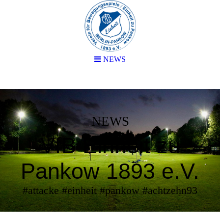
NEWS
NEWS
VfB Einheit zu
Pankow 1893 e.V.
#attacke #einheit #pankow #achtzehn93