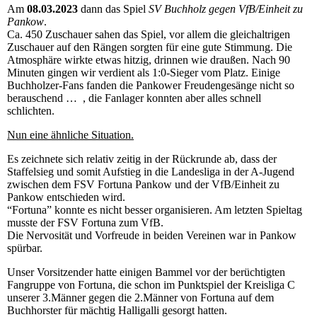
Am
08.03.2023
dann das Spiel
SV Buchholz gegen VfB/Einheit zu
Pankow
.
Ca. 450 Zuschauer sahen das Spiel, vor allem die gleichaltrigen
Zuschauer auf den Rängen sorgten für eine gute Stimmung. Die
Atmosphäre wirkte etwas hitzig, drinnen wie draußen. Nach 90
Minuten gingen wir verdient als 1:0-Sieger vom Platz. Einige
Buchholzer-Fans fanden die Pankower Freudengesänge nicht so
berauschend … , die Fanlager konnten aber alles schnell
schlichten.
Nun eine ähnliche Situation.
Es zeichnete sich relativ zeitig in der Rückrunde ab, dass der
Staffelsieg und somit Aufstieg in die Landesliga in der A-Jugend
zwischen dem FSV Fortuna Pankow und der VfB/Einheit zu
Pankow entschieden wird.
“Fortuna” konnte es nicht besser organisieren. Am letzten Spieltag
musste der FSV Fortuna zum VfB.
Die Nervosität und Vorfreude in beiden Vereinen war in Pankow
spürbar.
Unser Vorsitzender hatte einigen Bammel vor der berüchtigten
Fangruppe von Fortuna, die schon im Punktspiel der Kreisliga C
unserer 3.Männer gegen die 2.Männer von Fortuna auf dem
Buchhorster für mächtig Halligalli gesorgt hatten.