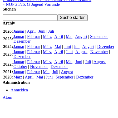
« NOP 25/26: G-Jugend Vorrunde
Suchen
Archiv
2026:
Januar
|
April
|
Juni
|
Juli
Januar
|
Februar
|
März
|
April
|
Mai
|
August
|
September
|
2025:
Dezember
2024:
Januar
|
Februar
|
März
|
Mai
|
Juni
|
Juli
|
August
|
Dezember
Januar
|
Februar
|
März
|
April
|
Juni
|
August
|
November
|
2023:
Dezember
Januar
|
Februar
|
März
|
April
|
Mai
|
Juni
|
Juli
|
August
|
2022:
Oktober
|
November
|
Dezember
2021:
Januar
|
Februar
|
Mai
|
Juli
|
August
2020:
März
|
April
|
Mai
|
Juni
|
September
|
Dezember
Administration
Anmelden
Atom