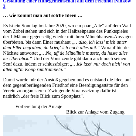
Gestaltung einer Ruhegemeinschaft auf dem Friedhof Pankow
3
… wie kommt man auf solche Ideen …
Es ist ein Sonntag im Jahre 2020, wo ein paar „Alte“ auf dem Wall
vom Zobel stehen und sich in der Halbzeitpause des Punktspieles
der 1.Männer gegenseitig wieder mit ihren Münchhausen-Aussagen
überbieten, bis dann Einer raushaut
„…also, ich lass‘ mich unter
dem Elfer begraben, da krieg‘ ich noch alles mit.“
Worauf hin der
Nächste antwortet
„…Ne, uff de Mittellinie musste, da haste alles
im Überblick.“
Und der Vorsitzende gibt dann auch noch seinen
Senf dazu, indem er schlussfolgert
„…ick lass‘ mir doch nich‘ von
allen uff‘m Kopp rumtrampeln.“
Damit wurde mir der Anstoß gegeben und es entstand die Idee, auf
dem gegenüberliegenden Friedhof eine Beerdigungsstätte für den
Verein zu organisieren. Zwingende Voraussetzung dafür ist
natürlich „der freie Blick zum Sportplatz“.
Vorbereitung der Anlage
Blick zur Anlage vom Zugang