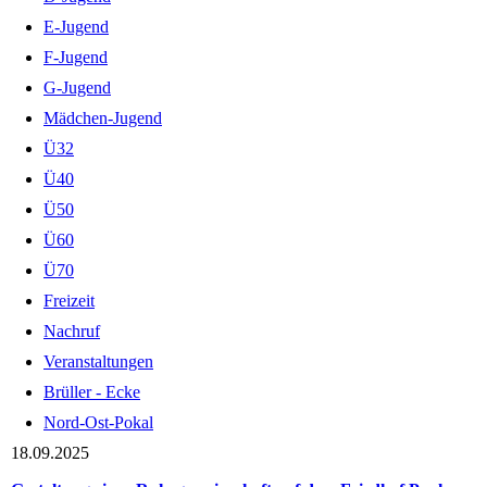
E-Jugend
F-Jugend
G-Jugend
Mädchen-Jugend
Ü32
Ü40
Ü50
Ü60
Ü70
Freizeit
Nachruf
Veranstaltungen
Brüller - Ecke
Nord-Ost-Pokal
18.09.2025