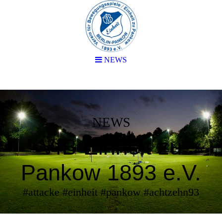
NEWS
NEWS
VfB Einheit zu
Pankow 1893 e.V.
#attacke #einheit #pankow #achtzehn93