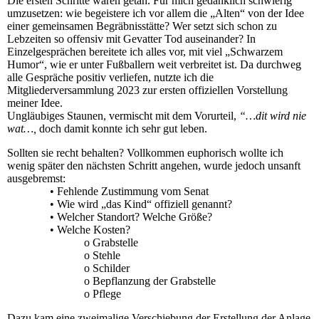
Die ersten Schritte waren getan. Für mich gedanklich schwierig
umzusetzen: wie begeistere ich vor allem die „Alten“ von der Idee
einer gemeinsamen Begräbnisstätte? Wer setzt sich schon zu
Lebzeiten so offensiv mit Gevatter Tod auseinander? In
Einzelgesprächen bereitete ich alles vor, mit viel „Schwarzem
Humor“, wie er unter Fußballern weit verbreitet ist. Da durchweg
alle Gespräche positiv verliefen, nutzte ich die
Mitgliederversammlung 2023 zur ersten offiziellen Vorstellung
meiner Idee.
Ungläubiges Staunen, vermischt mit dem Vorurteil,
“…dit wird nie
wat…,
doch damit konnte ich sehr gut leben.
Sollten sie recht behalten? Vollkommen euphorisch wollte ich
wenig später den nächsten Schritt angehen, wurde jedoch unsanft
ausgebremst:
• Fehlende Zustimmung vom Senat
• Wie wird „das Kind“ offiziell genannt?
• Welcher Standort? Welche Größe?
• Welche Kosten?
o Grabstelle
o Stehle
o Schilder
o Bepflanzung der Grabstelle
o Pflege
Dazu kam eine zweimalige Verschiebung der Erstellung der Anlage