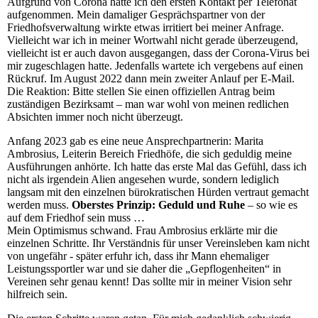
Aufgrund von Corona hatte ich den ersten Kontakt per Telefonat
aufgenommen. Mein damaliger Gesprächspartner von der
Friedhofsverwaltung wirkte etwas irritiert bei meiner Anfrage.
Vielleicht war ich in meiner Wortwahl nicht gerade überzeugend,
vielleicht ist er auch davon ausgegangen, dass der Corona-Virus bei
mir zugeschlagen hatte. Jedenfalls wartete ich vergebens auf einen
Rückruf. Im August 2022 dann mein zweiter Anlauf per E-Mail.
Die Reaktion: Bitte stellen Sie einen offiziellen Antrag beim
zuständigen Bezirksamt – man war wohl von meinen redlichen
Absichten immer noch nicht überzeugt.
Anfang 2023 gab es eine neue Ansprechpartnerin: Marita
Ambrosius, Leiterin Bereich Friedhöfe, die sich geduldig meine
Ausführungen anhörte. Ich hatte das erste Mal das Gefühl, dass ich
nicht als irgendein Alien angesehen wurde, sondern lediglich
langsam mit den einzelnen bürokratischen Hürden vertraut gemacht
werden muss.
Oberstes Prinzip: Geduld und Ruhe
– so wie es
auf dem Friedhof sein muss …
Mein Optimismus schwand. Frau Ambrosius erklärte mir die
einzelnen Schritte. Ihr Verständnis für unser Vereinsleben kam nicht
von ungefähr - später erfuhr ich, dass ihr Mann ehemaliger
Leistungssportler war und sie daher die „Gepflogenheiten“ in
Vereinen sehr genau kennt! Das sollte mir in meiner Vision sehr
hilfreich sein.