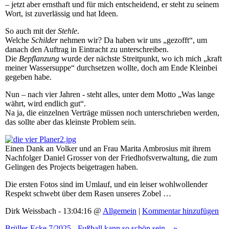
– jetzt aber ernsthaft und für mich entscheidend, er steht zu seinem
Wort, ist zuverlässig und hat Ideen.
So auch mit der
Stehle
.
Welche
Schilder
nehmen wir? Da haben wir uns „gezofft“, um
danach den Auftrag in Eintracht zu unterschreiben.
Die
Bepflanzung
wurde der nächste Streitpunkt, wo ich mich „kraft
meiner Wassersuppe“ durchsetzen wollte, doch am Ende Kleinbei
gegeben habe.
Nun – nach vier Jahren - steht alles, unter dem Motto „Was lange
währt, wird endlich gut“.
Na ja, die einzelnen Verträge müssen noch unterschrieben werden,
das sollte aber das kleinste Problem sein.
Einen Dank an Volker und an Frau Marita Ambrosius mit ihrem
Nachfolger Daniel Grosser von der Friedhofsverwaltung, die zum
Gelingen des Projects beigetragen haben.
Die ersten Fotos sind im Umlauf, und ein leiser wohlwollender
Respekt schwebt über dem Rasen unseres Zobel …
Dirk Weissbach - 13:04:16 @
Allgemein
|
Kommentar hinzufügen
Brüller-Ecke 7/2025 - Fußball kann so schön sein... »