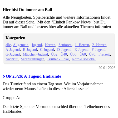
Hier bist Du immer am Ball
Alle Neuigkeiten, Spielberichte und weitere Informationen findet
Du auf dieser Seite. Mit den "Einheit Pankow News" bist Du
immer am Ball und bestens über alle aktuellen Themen informiert.
Kategorien
alle
Allgemein
Jugend
Herren
Senioren
1. Herren
2. Herren
A-Jugend
B-Jugend
C-Jugend
D-Jugend
E-Jugend
F-Jugend
G-Jugend
Mädchen-Jugend
Ü32
Ü40
Ü50
Ü60
Ü70
Freizeit
Nachruf
Veranstaltungen
Brüller - Ecke
Nord-Ost-Pokal
20.01.2026
NOP 25/26: A-Jugend Endrunde
Das Turnier fand an einem Tag statt. Wie im Vorjahr nahmen
wieder neun Mannschaften in dieser Altersklasse teil.
Gruppe A:
Das letzte Spiel der Vorrunde entschied über den Teilnehmer des
Halbfinales