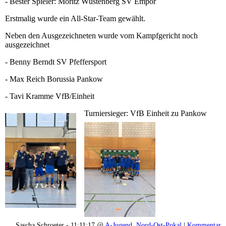
- Bester Spieler: Moritz Wüstenberg SV Empor
Erstmalig wurde ein All-Star-Team gewählt.
Neben den Ausgezeichneten wurde vom Kampfgericht noch
ausgezeichnet
- Benny Berndt SV Pfeffersport
- Max Reich Borussia Pankow
- Tavi Kramme VfB/Einheit
Turniersieger: VfB Einheit zu Pankow
Sascha Schroeter - 11:11:17 @
A-Jugend
,
Nord-Ost-Pokal
|
Kommentar