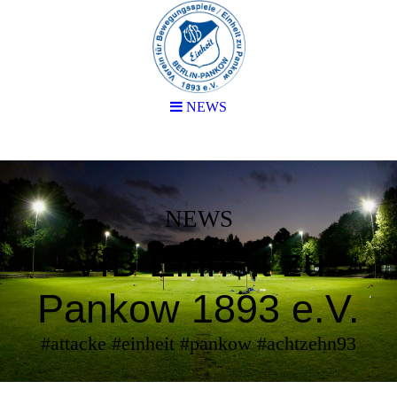
NEWS
NEWS
VfB Einheit zu
Pankow 1893 e.V.
#attacke #einheit #pankow #achtzehn93