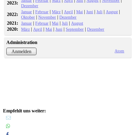
|
|
|
|
|
|
|
Januar
Februar
März
April
Juni
August
November
2023:
Dezember
|
|
|
|
|
|
|
|
Januar
Februar
März
April
Mai
Juni
Juli
August
2022:
|
|
Oktober
November
Dezember
2021:
|
|
|
|
Januar
Februar
Mai
Juli
August
2020:
|
|
|
|
|
März
April
Mai
Juni
September
Dezember
Administration
Atom
Anmelden
Empfehlt uns weiter: