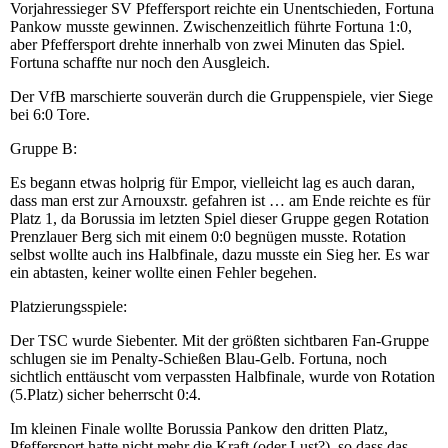
Vorjahressieger SV Pfeffersport reichte ein Unentschieden, Fortuna
Pankow musste gewinnen. Zwischenzeitlich führte Fortuna 1:0,
aber Pfeffersport drehte innerhalb von zwei Minuten das Spiel.
Fortuna schaffte nur noch den Ausgleich.
Der VfB marschierte souverän durch die Gruppenspiele, vier Siege
bei 6:0 Tore.
Gruppe B:
Es begann etwas holprig für Empor, vielleicht lag es auch daran,
dass man erst zur Arnouxstr. gefahren ist … am Ende reichte es für
Platz 1, da Borussia im letzten Spiel dieser Gruppe gegen Rotation
Prenzlauer Berg sich mit einem 0:0 begnügen musste. Rotation
selbst wollte auch ins Halbfinale, dazu musste ein Sieg her. Es war
ein abtasten, keiner wollte einen Fehler begehen.
Platzierungsspiele:
Der TSC wurde Siebenter. Mit der größten sichtbaren Fan-Gruppe
schlugen sie im Penalty-Schießen Blau-Gelb. Fortuna, noch
sichtlich enttäuscht vom verpassten Halbfinale, wurde von Rotation
(5.Platz) sicher beherrscht 0:4.
Im kleinen Finale wollte Borussia Pankow den dritten Platz,
Pfeffersport hatte nicht mehr die Kraft (oder Lust?), so dass das