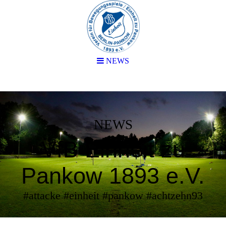
NEWS
NEWS
VfB Einheit zu
Pankow 1893 e.V.
#attacke #einheit #pankow #achtzehn93