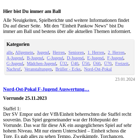
Hier bist Du immer am Ball
Alle Neuigkeiten, Spielberichte und weitere Informationen findet
Du auf dieser Seite. Mit den "Einheit Pankow News" bist Du
immer am Ball und bestens über alle aktuellen Themen informiert.
Kategorien
alle
Allgemein
Jugend
Herren
Senioren
1. Herren
2. Herren
A-Jugend
B-Jugend
C-Jugend
D-Jugend
E-Jugend
F-Jugend
G-Jugend
Mädchen-Jugend
Ü32
Ü40
Ü50
Ü60
Ü70
Freizeit
Nachruf
Veranstaltungen
Brüller - Ecke
Nord-Ost-Pokal
23.01.2024
Nord-Ost-Pokal F-Jugend Auswertung…
Vorrunde 25.11.2023
Staffel 1:
Der SV Empor und der VfB/Einheit beherrschten die Staffel recht
souverän. Das Spiel gegeneinander war der Höhepunkt der
Vorrunde. Das war für diese AK ein ausgeglichenes Spiel auf sehr
hohem Niveau. Mit nur einem Unterschied – Einheit schoss die
Tore. Es gab alles zu sehen Tempo, Zweikämpfe, Torchancen,