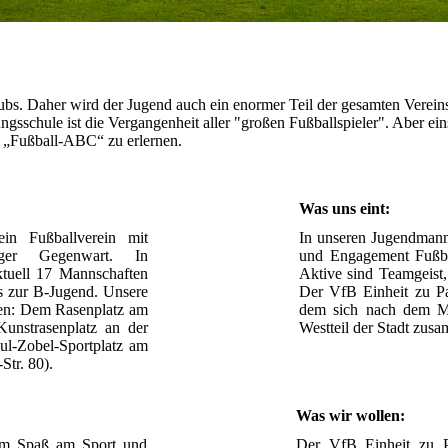
lubs. Daher wird der Jugend auch ein enormer Teil der gesamten Verein
gsschule ist die Vergangenheit aller "großen Fußballspieler". Aber eins 
e „Fußball-ABC“ zu erlernen.
Was uns eint:
n Fußballverein mit
In unseren Jugendmanns
iger Gegenwart. In
und Engagement Fußbal
ktuell 17 Mannschaften
Aktive sind Teamgeist, 
s zur B-Jugend. Unsere
Der VfB Einheit zu Pa
tzen: Dem Rasenplatz am
dem sich nach dem M
nstrasenplatz an der
Westteil der Stadt zu
ul-Zobel-Sportplatz am
Str. 80).
Was wir wollen:
lem Spaß am Sport und
Der VfB Einheit zu Pa