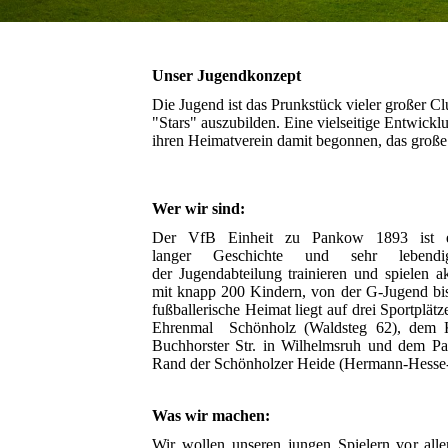
Unser Jugendkonzept
Die Jugend ist das Prunkstück vieler großer C
"Stars" auszubilden. Eine vielseitige Entwicklun
ihren Heimatverein damit begonnen, das groß
Wer wir sind:
Der VfB Einheit zu Pankow 1893 ist ei
langer
Geschichte und sehr lebend
der
Jugendabteilung trainieren und spielen a
mit knapp 200 Kindern, von der G-Jugend bi
fußballerische Heimat liegt auf drei Sportplä
Ehrenmal Schönholz (Waldsteg 62), dem Ku
Buchhorster Str. in Wilhelmsruh und dem Pa
Rand der Schönholzer Heide (Hermann-Hesse-
Was wir machen:
Wir wollen unseren jungen Spielern vor al