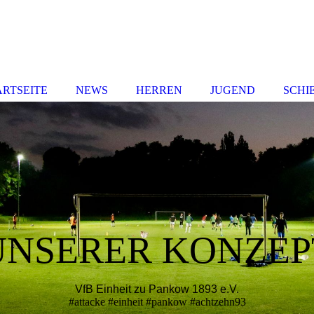
ARTSEITE
NEWS
HERREN
JUGEND
SCHI
UNSERER KONZEP
VfB Einheit zu Pankow 1893 e.V.
#attacke #einheit #pankow #achtzehn93