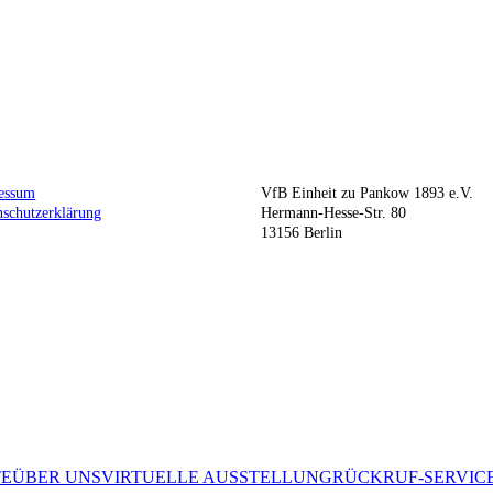
essum
VfB Einheit zu Pankow 1893 e.V.
nschutzerklärung
Hermann-Hesse-Str. 80
13156 Berlin
TE
ÜBER UNS
VIRTUELLE AUSSTELLUNG
RÜCKRUF-SERVIC