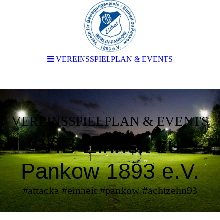
VEREINSSPIELPLAN & EVENTS
VEREINSSPIELPLAN & EVENTS
VfB Einheit zu
Pankow 1893 e.V.
#attacke #einheit #pankow #achtzehn93