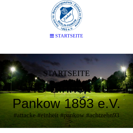
STARTSEITE
STARTSEITE
VfB Einheit zu
Pankow 1893 e.V.
#attacke #einheit #pankow #achtzehn93