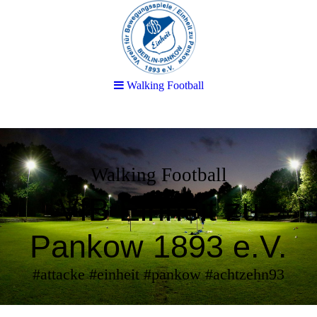
Walking Football
Walking Football
VfB Einheit zu
Pankow 1893 e.V.
#attacke #einheit #pankow #achtzehn93