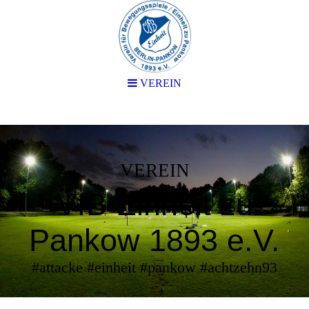
VEREIN
VEREIN
VfB Einheit zu
Pankow 1893 e.V.
#attacke #einheit #pankow #achtzehn93